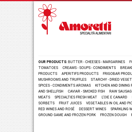
OUR PRODUCTS:
BUTTER - CHEESES - MARGARINES
F
TOMATOES
CREAMS - SOUPS - CONDIMENTS
BREAK
PRODUCTS
APERITIFS PRODUCTS
FRIGOBAR PROD
MUSHROOMS AND TRUFFLES
STARCHY - DRIED VEGE
SPICES - CONDIMENTS AROMAS
KITCHEN AND DININ
AND SHELLFISH
CAVIAR - SMOKED FISH
RAW SAUSAG
MEATS
SPECIALTIES FRESH MEAT
L'OIE E CANARD
SORBETS
FRUIT JUICES
VEGETABLES IN OIL AND PI
RED WINES AND ROSÉ
DESSERT WINES
SPARKLING 
GROUND GAME AND FROZEN PORK
FROZEN DOUGH