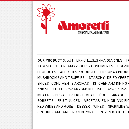
OUR PRODUCTS:
BUTTER - CHEESES - MARGARINES
F
TOMATOES
CREAMS - SOUPS - CONDIMENTS
BREAK
PRODUCTS
APERITIFS PRODUCTS
FRIGOBAR PROD
MUSHROOMS AND TRUFFLES
STARCHY - DRIED VEGE
SPICES - CONDIMENTS AROMAS
KITCHEN AND DININ
AND SHELLFISH
CAVIAR - SMOKED FISH
RAW SAUSAG
MEATS
SPECIALTIES FRESH MEAT
L'OIE E CANARD
SORBETS
FRUIT JUICES
VEGETABLES IN OIL AND PI
RED WINES AND ROSÉ
DESSERT WINES
SPARKLING 
GROUND GAME AND FROZEN PORK
FROZEN DOUGH