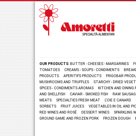
OUR PRODUCTS:
BUTTER - CHEESES - MARGARINES
F
TOMATOES
CREAMS - SOUPS - CONDIMENTS
BREAK
PRODUCTS
APERITIFS PRODUCTS
FRIGOBAR PROD
MUSHROOMS AND TRUFFLES
STARCHY - DRIED VEGE
SPICES - CONDIMENTS AROMAS
KITCHEN AND DININ
AND SHELLFISH
CAVIAR - SMOKED FISH
RAW SAUSAG
MEATS
SPECIALTIES FRESH MEAT
L'OIE E CANARD
SORBETS
FRUIT JUICES
VEGETABLES IN OIL AND PI
RED WINES AND ROSÉ
DESSERT WINES
SPARKLING 
GROUND GAME AND FROZEN PORK
FROZEN DOUGH