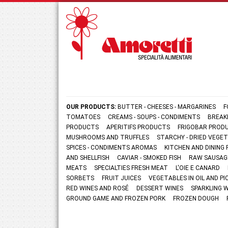
OUR PRODUCTS:
BUTTER - CHEESES - MARGARINES
F
TOMATOES
CREAMS - SOUPS - CONDIMENTS
BREAK
PRODUCTS
APERITIFS PRODUCTS
FRIGOBAR PROD
MUSHROOMS AND TRUFFLES
STARCHY - DRIED VEGE
SPICES - CONDIMENTS AROMAS
KITCHEN AND DININ
AND SHELLFISH
CAVIAR - SMOKED FISH
RAW SAUSAG
MEATS
SPECIALTIES FRESH MEAT
L'OIE E CANARD
SORBETS
FRUIT JUICES
VEGETABLES IN OIL AND PI
RED WINES AND ROSÉ
DESSERT WINES
SPARKLING 
GROUND GAME AND FROZEN PORK
FROZEN DOUGH