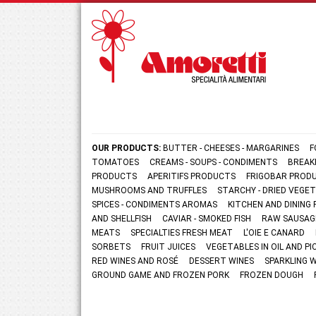
OUR PRODUCTS:
BUTTER - CHEESES - MARGARINES
F
TOMATOES
CREAMS - SOUPS - CONDIMENTS
BREAK
PRODUCTS
APERITIFS PRODUCTS
FRIGOBAR PROD
MUSHROOMS AND TRUFFLES
STARCHY - DRIED VEGE
SPICES - CONDIMENTS AROMAS
KITCHEN AND DININ
AND SHELLFISH
CAVIAR - SMOKED FISH
RAW SAUSAG
MEATS
SPECIALTIES FRESH MEAT
L'OIE E CANARD
SORBETS
FRUIT JUICES
VEGETABLES IN OIL AND PI
RED WINES AND ROSÉ
DESSERT WINES
SPARKLING 
GROUND GAME AND FROZEN PORK
FROZEN DOUGH