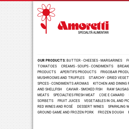
OUR PRODUCTS:
BUTTER - CHEESES - MARGARINES
F
TOMATOES
CREAMS - SOUPS - CONDIMENTS
BREAK
PRODUCTS
APERITIFS PRODUCTS
FRIGOBAR PROD
MUSHROOMS AND TRUFFLES
STARCHY - DRIED VEGE
SPICES - CONDIMENTS AROMAS
KITCHEN AND DININ
AND SHELLFISH
CAVIAR - SMOKED FISH
RAW SAUSAG
MEATS
SPECIALTIES FRESH MEAT
L'OIE E CANARD
SORBETS
FRUIT JUICES
VEGETABLES IN OIL AND PI
RED WINES AND ROSÉ
DESSERT WINES
SPARKLING 
GROUND GAME AND FROZEN PORK
FROZEN DOUGH