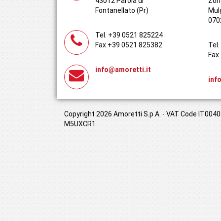
43012 Parola di
Zona
Fontanellato (Pr)
Mul
070
Tel. +39 0521 825224
Fax +39 0521 825382
Tel
Fax
info@amoretti.it
inf
Copyright 2026 Amoretti S.p.A. - VAT Code IT00408
M5UXCR1