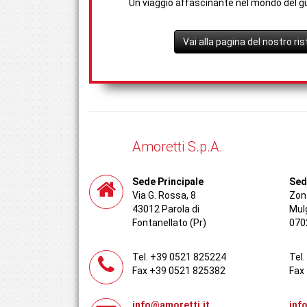
Un viaggio affascinante nel mondo del g
Vai alla pagina del nostro ri
Amoretti S.p.A.
Sede Principale
Sed
Via G. Rossa, 8
Zona
43012 Parola di
Mul
Fontanellato (Pr)
070
Tel. +39 0521 825224
Tel
Fax +39 0521 825382
Fax
info@amoretti.it
inf